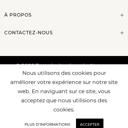
À PROPOS
CONTACTEZ-NOUS
© 2026 Tous droits réservés. Nous ne
Nous utilisons des cookies pour
sommes en aucun cas associés ou autorisés
par Les Simpsons, Disney ou Dragon Ball et
améliorer votre expérience sur notre site
ni ces entités ni aucune de leurs filiales ne
web. En naviguant sur ce site, vous
nous ont accordé de licence ou de soutien.
acceptez que nous utilisions des
Nous aimons tout simplement dessiner des
cookies.
caricatures.
PLUS D'INFORMATIONS
ACCEPTER